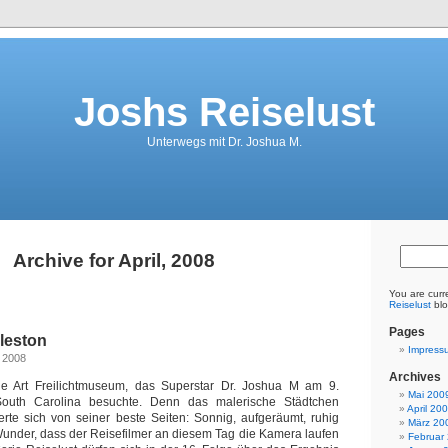
Joshs Reiselust
Unterwegs mit Dr. Joshua M.
Archive for April, 2008
You are curr
Reiselust
blo
Pages
leston
Impress
, 2008
Archives
ne Art Freilichtmuseum, das Superstar Dr. Joshua M am 9.
Mai 200
outh Carolina besuchte. Denn das malerische Städtchen
April 20
erte sich von seiner beste Seiten: Sonnig, aufgeräumt, ruhig
März 20
 Wunder, dass der Reisefilmer an diesem Tag die Kamera laufen
Februar