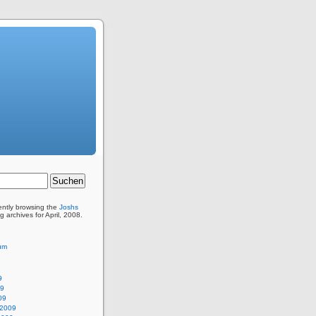
ently browsing the
Joshs
g archives for April, 2008.
um
9
09
09
 2009