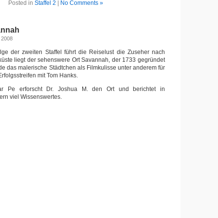
Posted in
Staffel 2
|
No Comments »
annah
, 2008
olge der zweiten Staffel führt die Reiselust die Zuseher nach
küste liegt der sehenswere Ort Savannah, der 1733 gegründet
e das malerische Städtchen als Filmkulisse unter anderem für
rfolgsstreifen mit Tom Hanks.
ar Pe erforscht Dr. Joshua M. den Ort und berichtet in
ern viel Wissenswertes.