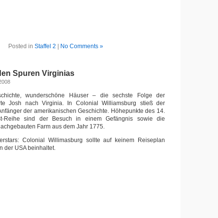
Posted in
Staffel 2
|
No Comments »
den Spuren Virginias
 2008
chichte, wunderschöne Häuser – die sechste Folge der
hrte Josh nach Virginia. In Colonial Williamsburg stieß der
 Anfänger der amerikanischen Geschichte. Höhepunkte des 14.
st-Reihe sind der Besuch in einem Gefängnis sowie die
 nachgebauten Farm aus dem Jahr 1775.
rstars: Colonial Willimasburg sollte auf keinem Reiseplan
n der USA beinhaltet.