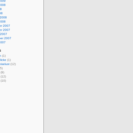
2009
2008
08
08
 2008
2008
r 2007
r 2007
 2007
er 2007
2007
s
n
(1)
licke
(1)
iselust
(12)
5)
(9)
(12)
(10)