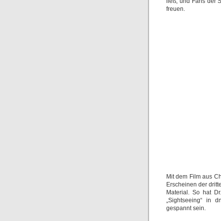
ließ, und Fans der 
freuen.
Mit dem Film aus Ch
Erscheinen der drit
Material. So hat D
„Sightseeing“ in d
gespannt sein.